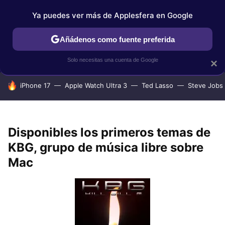
Ya puedes ver más de Applesfera en Google
IPHONE
TUTORIALES
APPLESFERA SELECCIÓN
IOS
Añádenos como fuente preferida
Solo necesitas una cuenta de Google
×
HOY SE HABLA DE
iPhone 17
Apple Watch Ultra 3
Ted Lasso
Steve Jobs
Disponibles los primeros temas de
KBG, grupo de música libre sobre
Mac