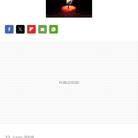
FACEBOOK
TWITTER
FLIPBOARD
E-
WHATSAPP
MAIL
23 Junio 2006