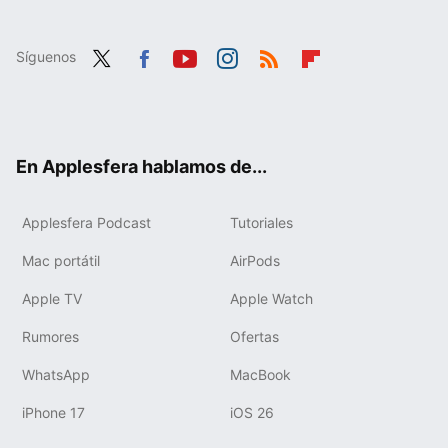
Síguenos
Twit
Fac
You
Inst
RSS
Flip
ter
ebo
tub
agr
boa
ok
e
am
rd
En Applesfera hablamos de...
Applesfera Podcast
Tutoriales
Mac portátil
AirPods
Apple TV
Apple Watch
Rumores
Ofertas
WhatsApp
MacBook
iPhone 17
iOS 26