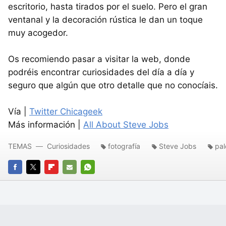
escritorio, hasta tirados por el suelo. Pero el gran
ventanal y la decoración rústica le dan un toque
muy acogedor.
Os recomiendo pasar a visitar la web, donde
podréis encontrar curiosidades del día a día y
seguro que algún que otro detalle que no conocíais.
Vía |
Twitter Chicageek
Más información |
All About Steve Jobs
TEMAS
Curiosidades
fotografía
Steve Jobs
pal
FACEBOOK
TWITTER
FLIPBOARD
E-
WHATSAPP
MAIL