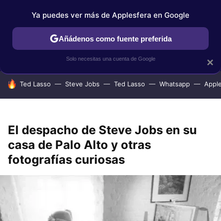
Ya puedes ver más de Applesfera en Google
IPHONE
TUTORIALES
APPLESFERA SELECCIÓN
IOS
Añádenos como fuente preferida
Solo necesitas una cuenta de Google
×
HOY SE HABLA DE
Ted Lasso
Steve Jobs
Ted Lasso
Whatsapp
Appl
El despacho de Steve Jobs en su
casa de Palo Alto y otras
fotografías curiosas