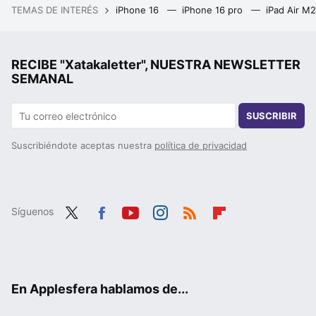
TEMAS DE INTERÉS
iPhone 16
iPhone 16 pro
iPad Air M
RECIBE "Xatakaletter", NUESTRA NEWSLETTER
SEMANAL
SUSCRIBIR
Suscribiéndote aceptas nuestra
política de privacidad
Síguenos
Twit
Fac
You
Inst
RSS
Flip
ter
ebo
tub
agr
boa
ok
e
am
rd
En Applesfera hablamos de...