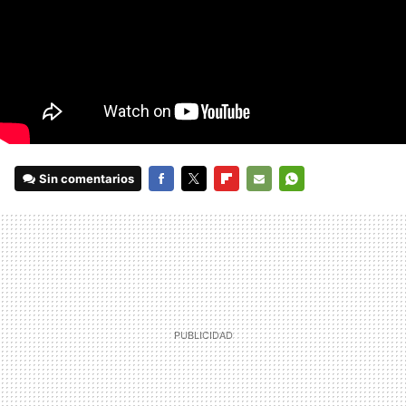
Sin comentarios
FACEBOOK
TWITTER
FLIPBOARD
E-
WHATSAPP
MAIL