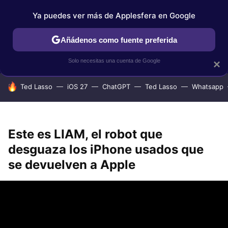
Ya puedes ver más de Applesfera en Google
IPHONE
TUTORIALES
APPLESFERA SELECCIÓN
IOS
Añádenos como fuente preferida
Solo necesitas una cuenta de Google
×
HOY SE HABLA DE
Ted Lasso
iOS 27
ChatGPT
Ted Lasso
Whatsapp
Este es LIAM, el robot que
desguaza los iPhone usados que
se devuelven a Apple