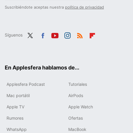
Suscribiéndote aceptas nuestra
política de privacidad
Síguenos
Twit
Fac
You
Inst
RSS
Flip
ter
ebo
tub
agr
boa
ok
e
am
rd
En Applesfera hablamos de...
Applesfera Podcast
Tutoriales
Mac portátil
AirPods
Apple TV
Apple Watch
Rumores
Ofertas
WhatsApp
MacBook