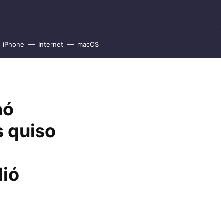
iPhone
Internet
macOS
nó
 quiso
a
lió