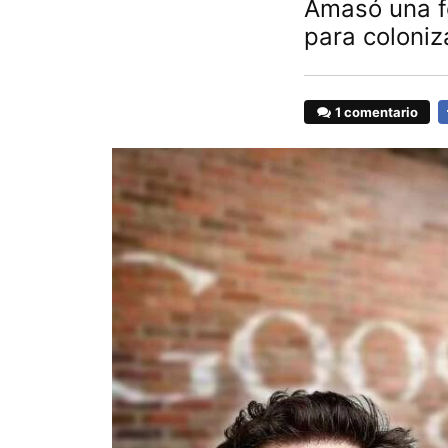
Amasó una fo
para coloniz
1 comentario
F