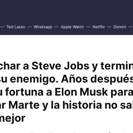
Ted Lasso
Whatsapp
Apple Watch
Netflix
Gemini
char a Steve Jobs y termi
su enemigo. Años después
u fortuna a Elon Musk par
r Marte y la historia no sa
mejor