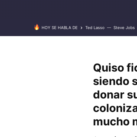
HOY SE HABLA DE
Ted Lasso
Steve Jobs
Quiso fi
siendo 
donar s
coloniza
mucho 