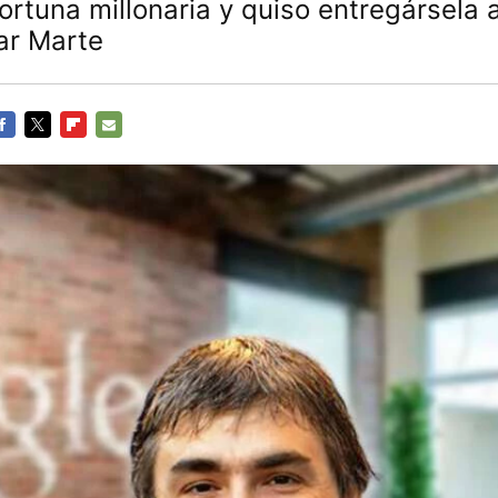
rtuna millonaria y quiso entregársela 
ar Marte
ACEBOOK
TWITTER
FLIPBOARD
E-
MAIL