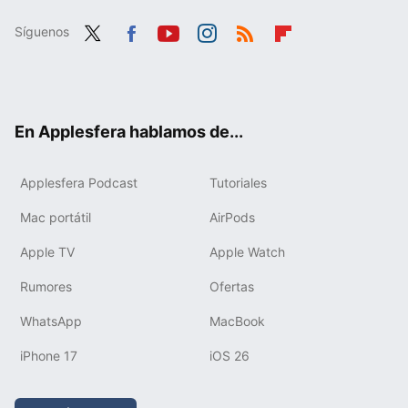
Síguenos
Twit
Fac
You
Inst
RSS
Flip
ter
ebo
tub
agr
boa
ok
e
am
rd
En Applesfera hablamos de...
Applesfera Podcast
Tutoriales
Mac portátil
AirPods
Apple TV
Apple Watch
Rumores
Ofertas
WhatsApp
MacBook
iPhone 17
iOS 26