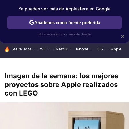
Ya puedes ver más de Applesfera en Google
IPHONE
TUTORIALES
APPLESFERA SELECCIÓN
IOS
Añádenos como fuente preferida
Solo necesitas una cuenta de Google
×
HOY SE HABLA DE
Steve Jobs
WiFi
Netflix
iPhone
iOS
Apple
Imagen de la semana: los mejores
proyectos sobre Apple realizados
con LEGO