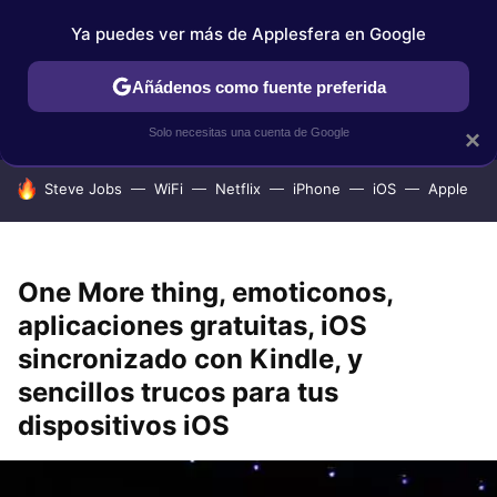
Ya puedes ver más de Applesfera en Google
IPHONE
TUTORIALES
APPLESFERA SELECCIÓN
IOS
Añádenos como fuente preferida
Solo necesitas una cuenta de Google
×
HOY SE HABLA DE
Steve Jobs
WiFi
Netflix
iPhone
iOS
Apple
One More thing, emoticonos,
aplicaciones gratuitas, iOS
sincronizado con Kindle, y
sencillos trucos para tus
dispositivos iOS