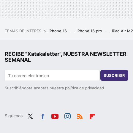
TEMAS DE INTERÉS
iPhone 16
iPhone 16 pro
iPad Air M
RECIBE "Xatakaletter", NUESTRA NEWSLETTER
SEMANAL
SUSCRIBIR
Suscribiéndote aceptas nuestra
política de privacidad
Síguenos
Twit
Fac
You
Inst
RSS
Flip