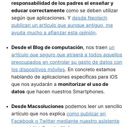
responsabilidad de los padres el enseñar y
educar correctamente
como se deben utilizar
según que aplicaciones. Y
desde Neotech
publican un artículo que aunque antiguo, me
ayuda mucho a afianzar esta opinión
.
Desde el Blog de computación
, nos traen
un
artículo que seguro que atraerá a todos aquellos
preocupados en controlar su gasto de datos con
los dispositivos móviles
. En concreto estamos
hablando de aplicaciones específicas para iOS
que nos ayudarán a
monitorizar el uso de
datos
que hacen nuestros Smartphones.
Desde Macsoluciones
podemos leer un sencillo
artículo que nos explica
como publicar en
Facebook o Twitter mediante nuestro asistente