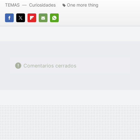
TEMAS
Curiosidades
One more thing
FACEBOOK
TWITTER
FLIPBOARD
E-
WHATSAPP
MAIL
Comentarios cerrados