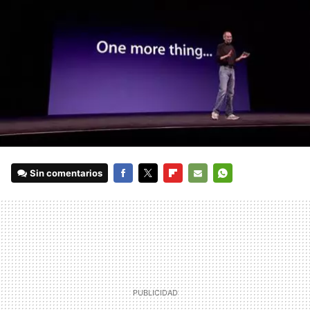
Sin comentarios
FACEBOOK
TWITTER
FLIPBOARD
E-
WHATSAPP
MAIL