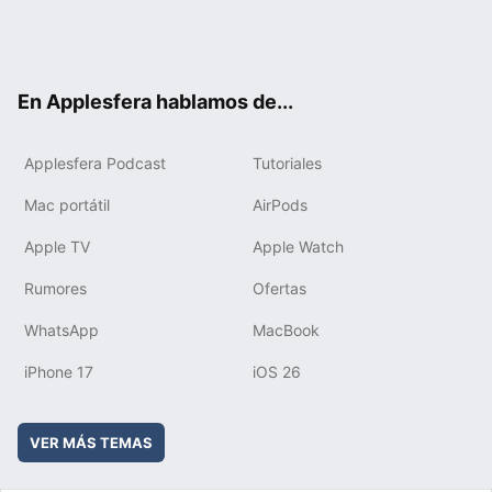
Twit
Fac
You
Inst
RSS
Flip
ter
ebo
tub
agr
boa
ok
e
am
rd
En Applesfera hablamos de...
Applesfera Podcast
Tutoriales
Mac portátil
AirPods
Apple TV
Apple Watch
Rumores
Ofertas
WhatsApp
MacBook
iPhone 17
iOS 26
VER MÁS TEMAS