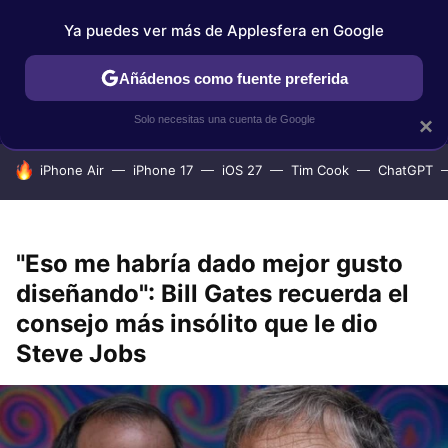
Ya puedes ver más de Applesfera en Google
IPHONE
TUTORIALES
APPLESFERA SELECCIÓN
IOS
Añádenos como fuente preferida
Solo necesitas una cuenta de Google
×
HOY SE HABLA DE
iPhone Air
iPhone 17
iOS 27
Tim Cook
ChatGPT
"Eso me habría dado mejor gusto
diseñando": Bill Gates recuerda el
consejo más insólito que le dio
Steve Jobs