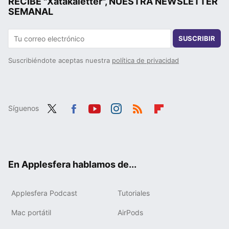
RECIBE "Xatakaletter", NUESTRA NEWSLETTER
SEMANAL
SUSCRIBIR
Suscribiéndote aceptas nuestra
política de privacidad
Síguenos
Twit
Fac
You
Inst
RSS
Flip
ter
ebo
tub
agr
boa
ok
e
am
rd
En Applesfera hablamos de...
Applesfera Podcast
Tutoriales
Mac portátil
AirPods