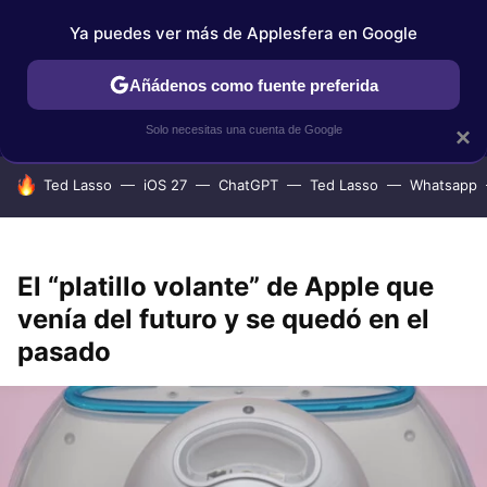
Ya puedes ver más de Applesfera en Google
IPHONE
TUTORIALES
APPLESFERA SELECCIÓN
IOS
Añádenos como fuente preferida
Solo necesitas una cuenta de Google
×
HOY SE HABLA DE
Ted Lasso
iOS 27
ChatGPT
Ted Lasso
Whatsapp
El “platillo volante” de Apple que
venía del futuro y se quedó en el
pasado