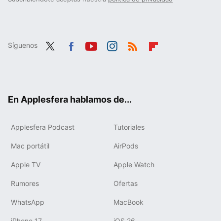
Síguenos
Twit
Fac
You
Inst
RSS
Flip
ter
ebo
tub
agr
boa
ok
e
am
rd
En Applesfera hablamos de...
Applesfera Podcast
Tutoriales
Mac portátil
AirPods
Apple TV
Apple Watch
Rumores
Ofertas
WhatsApp
MacBook
iPhone 17
iOS 26