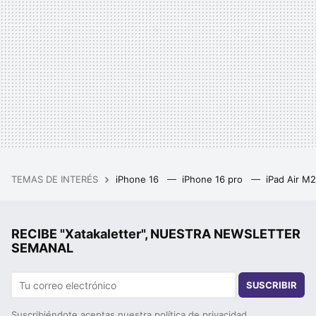
TEMAS DE INTERÉS
iPhone 16
iPhone 16 pro
iPad Air M
RECIBE "Xatakaletter", NUESTRA NEWSLETTER
SEMANAL
SUSCRIBIR
Suscribiéndote aceptas nuestra
política de privacidad