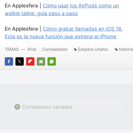
En Applesfera |
Cómo usar los AirPods como un
walkie talkie: guía paso a paso
En Applesfera |
Cómo grabar llamadas en iOS 18.
Esta es la nueva función que estrena el iPhone
TEMAS
iPod
Curiosidades
Estados Unidos
histori
FACEBOOK
TWITTER
FLIPBOARD
E-
WHATSAPP
MAIL
Comentarios cerrados