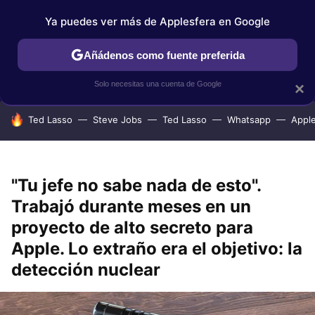
Ya puedes ver más de Applesfera en Google
IPHONE
TUTORIALES
APPLESFERA SELECCIÓN
IOS
Añádenos como fuente preferida
Solo necesitas una cuenta de Google
×
HOY SE HABLA DE
Ted Lasso
Steve Jobs
Ted Lasso
Whatsapp
Appl
"Tu jefe no sabe nada de esto".
Trabajó durante meses en un
proyecto de alto secreto para
Apple. Lo extraño era el objetivo: la
detección nuclear