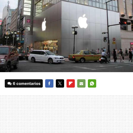
6 comentarios
FACEBOOK
TWITTER
FLIPBOARD
E-
WHATSAPP
MAIL