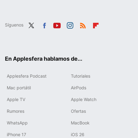
Síguenos
Twit
Fac
You
Inst
RSS
Flip
ter
ebo
tub
agr
boa
ok
e
am
rd
En Applesfera hablamos de...
Applesfera Podcast
Tutoriales
Mac portátil
AirPods
Apple TV
Apple Watch
Rumores
Ofertas
WhatsApp
MacBook
iPhone 17
iOS 26