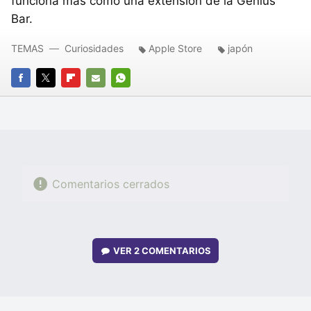
funciona más como una extensión de la Genius
Bar.
TEMAS
Curiosidades
Apple Store
japón
FACEBOOK
TWITTER
FLIPBOARD
E-
WHATSAPP
MAIL
Comentarios cerrados
VER
2 COMENTARIOS