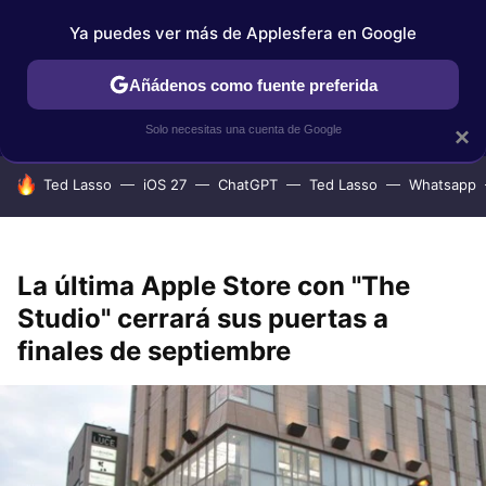
Ya puedes ver más de Applesfera en Google
IPHONE
TUTORIALES
APPLESFERA SELECCIÓN
IOS
Añádenos como fuente preferida
Solo necesitas una cuenta de Google
×
HOY SE HABLA DE
Ted Lasso
iOS 27
ChatGPT
Ted Lasso
Whatsapp
La última Apple Store con "The
Studio" cerrará sus puertas a
finales de septiembre