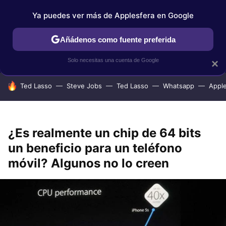
Ya puedes ver más de Applesfera en Google
IPHONE
TUTORIALES
APPLESFERA SELECCIÓN
IOS
Añádenos como fuente preferida
Solo necesitas una cuenta de Google
×
HOY SE HABLA DE
Ted Lasso
Steve Jobs
Ted Lasso
Whatsapp
Appl
¿Es realmente un chip de 64 bits
un beneficio para un teléfono
móvil? Algunos no lo creen