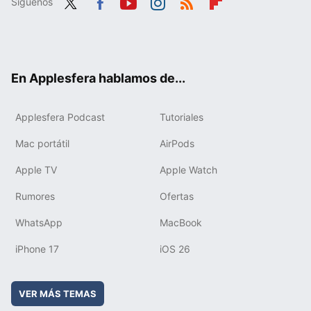
Síguenos
Twit
Fac
You
Inst
RSS
Flip
ter
ebo
tub
agr
boa
ok
e
am
rd
En Applesfera hablamos de...
Applesfera Podcast
Tutoriales
Mac portátil
AirPods
Apple TV
Apple Watch
Rumores
Ofertas
WhatsApp
MacBook
iPhone 17
iOS 26
VER MÁS TEMAS