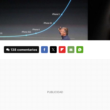
138 comentarios
FACEBOOK
TWITTER
FLIPBOARD
E-
WHATSAPP
MAIL