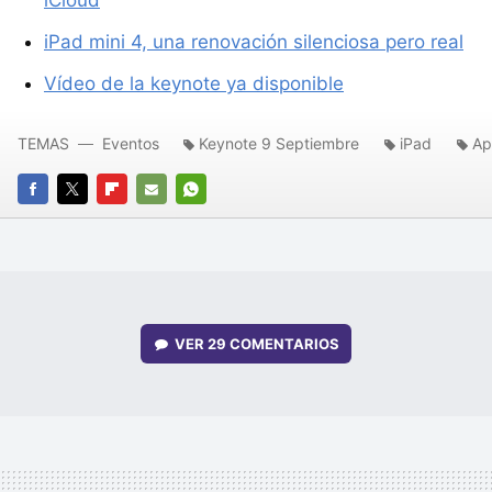
iPad mini 4, una renovación silenciosa pero real
Vídeo de la keynote ya disponible
TEMAS
Eventos
Keynote 9 Septiembre
iPad
Ap
FACEBOOK
TWITTER
FLIPBOARD
E-
WHATSAPP
MAIL
VER
29 COMENTARIOS