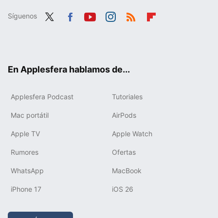
Síguenos
Twit
Fac
You
Inst
RSS
Flip
ter
ebo
tub
agr
boa
ok
e
am
rd
En Applesfera hablamos de...
Applesfera Podcast
Tutoriales
Mac portátil
AirPods
Apple TV
Apple Watch
Rumores
Ofertas
WhatsApp
MacBook
iPhone 17
iOS 26