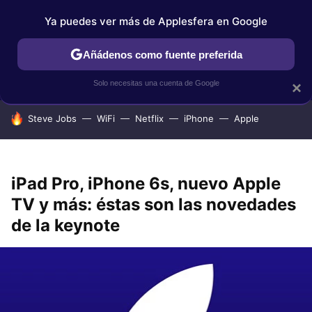
Ya puedes ver más de Applesfera en Google
IPHONE
TUTORIALES
APPLESFERA SELECCIÓN
IOS
Añádenos como fuente preferida
Solo necesitas una cuenta de Google
×
HOY SE HABLA DE
Steve Jobs
WiFi
Netflix
iPhone
Apple
iPad Pro, iPhone 6s, nuevo Apple
TV y más: éstas son las novedades
de la keynote