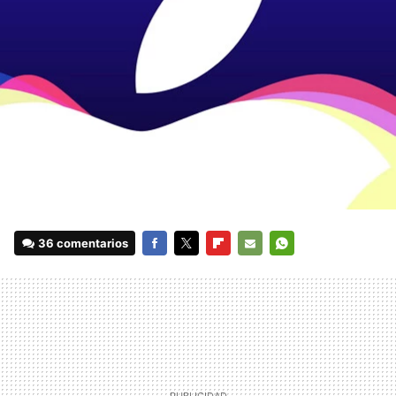
36 comentarios
FACEBOOK
TWITTER
FLIPBOARD
E-
WHATSAPP
MAIL