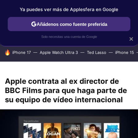
Ya puedes ver más de Applesfera en Google
IPHONE
TUTORIALES
APPLESFERA SELECCIÓN
IOS
Añádenos como fuente preferida
Solo necesitas una cuenta de Google
×
HOY SE HABLA DE
iPhone 17
Apple Watch Ultra 3
Ted Lasso
iPhone 15
Apple contrata al ex director de
BBC Films para que haga parte de
su equipo de vídeo internacional