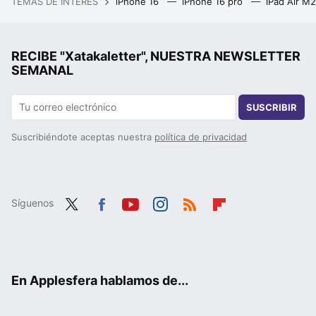
TEMAS DE INTERÉS
iPhone 16
iPhone 16 pro
iPad Air M
RECIBE "Xatakaletter", NUESTRA NEWSLETTER
SEMANAL
SUSCRIBIR
Suscribiéndote aceptas nuestra
política de privacidad
Síguenos
Twit
Fac
You
Inst
RSS
Flip
ter
ebo
tub
agr
boa
ok
e
am
rd
En Applesfera hablamos de...