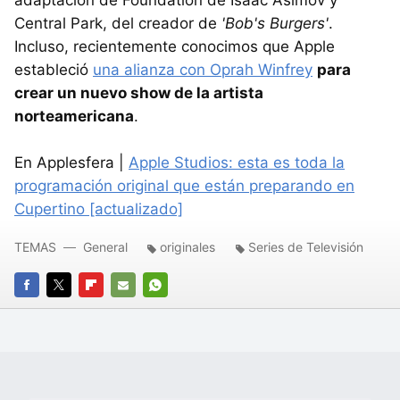
adaptación de Foundation de Isaac Asimov y
Central Park, del creador de
'Bob's Burgers'
.
Incluso, recientemente conocimos que Apple
estableció
una alianza con Oprah Winfrey
para
crear un nuevo show de la artista
norteamericana
.
En Applesfera |
Apple Studios: esta es toda la
programación original que están preparando en
Cupertino [actualizado]
TEMAS
General
originales
Series de Televisión
FACEBOOK
TWITTER
FLIPBOARD
E-
WHATSAPP
MAIL