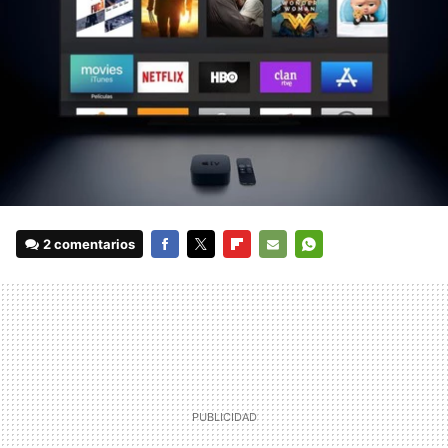
2 comentarios
FACEBOOK
TWITTER
FLIPBOARD
E-
WHATSAPP
MAIL