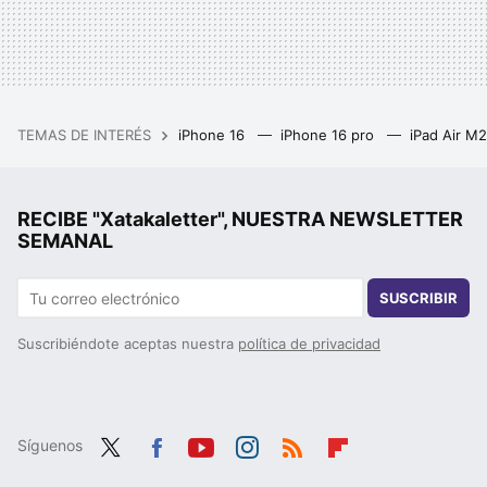
TEMAS DE INTERÉS
iPhone 16
iPhone 16 pro
iPad Air M
RECIBE "Xatakaletter", NUESTRA NEWSLETTER
SEMANAL
SUSCRIBIR
Suscribiéndote aceptas nuestra
política de privacidad
Síguenos
Twit
Fac
You
Inst
RSS
Flip