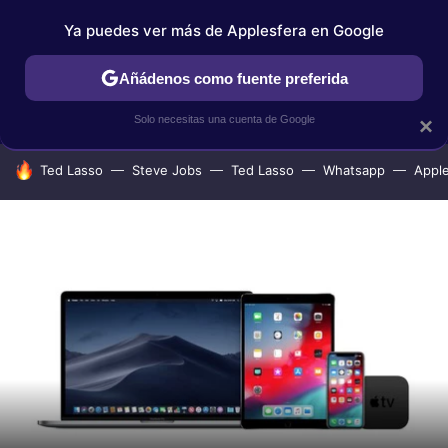
Ya puedes ver más de Applesfera en Google
IPHONE
TUTORIALES
APPLESFERA SELECCIÓN
IOS
Añádenos como fuente preferida
Solo necesitas una cuenta de Google
×
HOY SE HABLA DE
Ted Lasso
Steve Jobs
Ted Lasso
Whatsapp
Appl