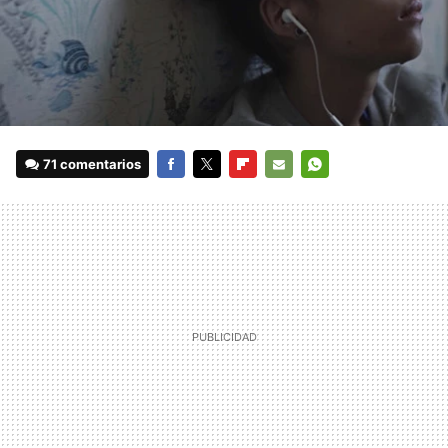
71 comentarios
FACEBOOK
TWITTER
FLIPBOARD
E-
WHATSAPP
MAIL