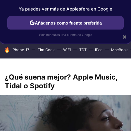
Ya puedes ver más de Applesfera en Google
IPHONE
TUTORIALES
APPLESFERA SELECCIÓN
IOS
Añádenos como fuente preferida
Solo necesitas una cuenta de Google
×
HOY SE HABLA DE
iPhone 17
Tim Cook
WiFi
TDT
iPad
MacBook
¿Qué suena mejor? Apple Music,
Tidal o Spotify