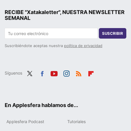
RECIBE "Xatakaletter", NUESTRA NEWSLETTER
SEMANAL
SUSCRIBIR
Suscribiéndote aceptas nuestra
política de privacidad
Síguenos
Twit
Fac
You
Inst
RSS
Flip
ter
ebo
tub
agr
boa
ok
e
am
rd
En Applesfera hablamos de...
Applesfera Podcast
Tutoriales