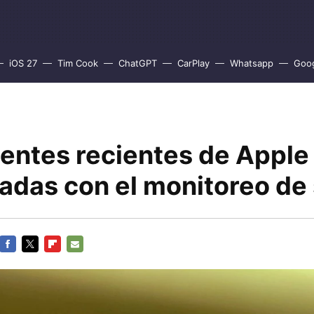
iOS 27
Tim Cook
ChatGPT
CarPlay
Whatsapp
Goo
tentes recientes de Apple
nadas con el monitoreo de
FACEBOOK
TWITTER
FLIPBOARD
E-
MAIL