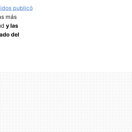
idos publicó
las más
lud
y las
tado del