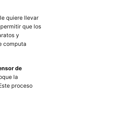
e quiere llevar
 permitir que los
aratos y
ue computa
ensor de
toque la
 Este proceso