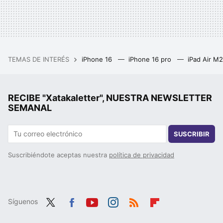
TEMAS DE INTERÉS
iPhone 16
iPhone 16 pro
iPad Air M
RECIBE "Xatakaletter", NUESTRA NEWSLETTER
SEMANAL
SUSCRIBIR
Suscribiéndote aceptas nuestra
política de privacidad
Síguenos
Twit
Fac
You
Inst
RSS
Flip