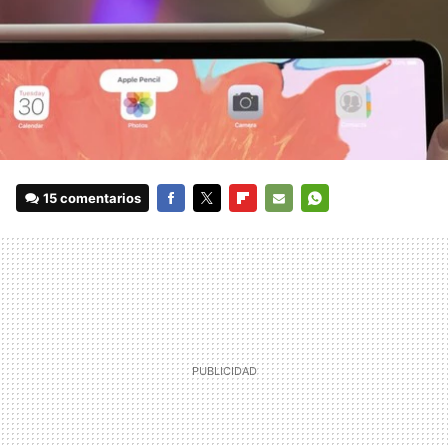
15 comentarios
FACEBOOK
TWITTER
FLIPBOARD
E-
WHATSAPP
MAIL