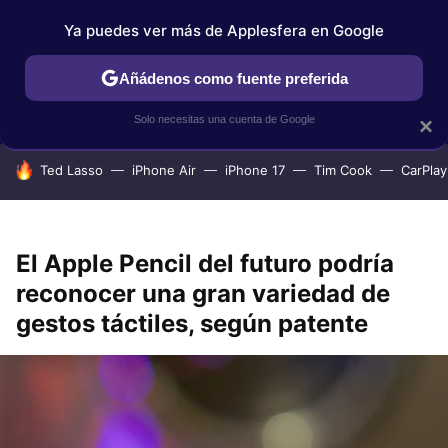
Ya puedes ver más de Applesfera en Google
IPHONE
TUTORIALES
APPLESFERA SELECCIÓN
IOS
Añádenos como fuente preferida
Solo necesitas una cuenta de Google
×
HOY SE HABLA DE
Ted Lasso
iPhone Air
iPhone 17
Tim Cook
CarPlay
El Apple Pencil del futuro podría
reconocer una gran variedad de
gestos táctiles, según patente