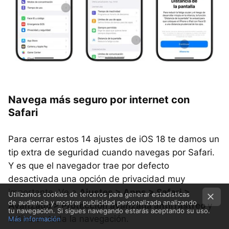
Navega más seguro por internet con
Safari
Para cerrar estos 14 ajustes de iOS 18 te damos un
tip extra de seguridad cuando navegas por Safari.
Y es que el navegador trae por defecto
desactivada una opción de privacidad muy
importante. Ve a
Ajustes > Apps > Safari >
Utilizamos cookies de terceros para generar estadísticas
de audiencia y mostrar publicidad personalizada analizando
Avanzado > Protección avanzada antirrastreo
y
tu navegación. Si sigues navegando estarás aceptando su uso.
activa en toda la navegación.
Más información