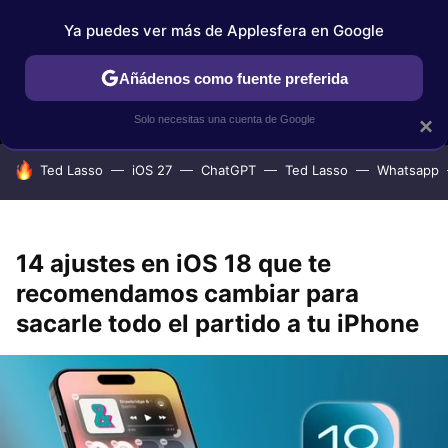
Ya puedes ver más de Applesfera en Google
MENÚ
NUEVO
Añádenos como fuente preferida
IPHONE
TUTORIALES
APPLESFERA SELECCIÓN
IOS
Solo necesitas una cuenta de Google
×
HOY SE HABLA DE
Ted Lasso
iOS 27
ChatGPT
Ted Lasso
Whatsapp
14 ajustes en iOS 18 que te
recomendamos cambiar para
sacarle todo el partido a tu iPhone