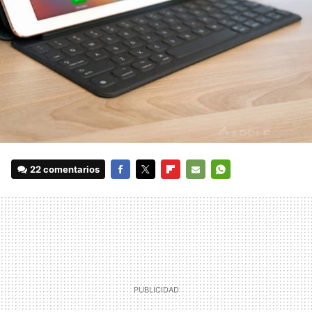
22 comentarios
FACEBOOK
TWITTER
FLIPBOARD
E-
WHATSAPP
MAIL