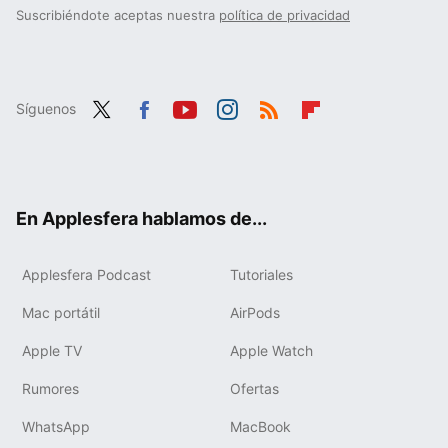
Suscribiéndote aceptas nuestra
política de privacidad
Síguenos
Twit
Fac
You
Inst
RSS
Flip
ter
ebo
tub
agr
boa
ok
e
am
rd
En Applesfera hablamos de...
Applesfera Podcast
Tutoriales
Mac portátil
AirPods
Apple TV
Apple Watch
Rumores
Ofertas
WhatsApp
MacBook