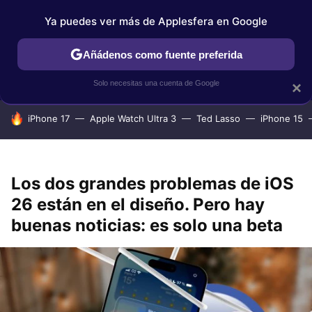
Ya puedes ver más de Applesfera en Google
IPHONE
TUTORIALES
APPLESFERA SELECCIÓN
IOS
Añádenos como fuente preferida
Solo necesitas una cuenta de Google
×
HOY SE HABLA DE
iPhone 17
Apple Watch Ultra 3
Ted Lasso
iPhone 15
Los dos grandes problemas de iOS
26 están en el diseño. Pero hay
buenas noticias: es solo una beta