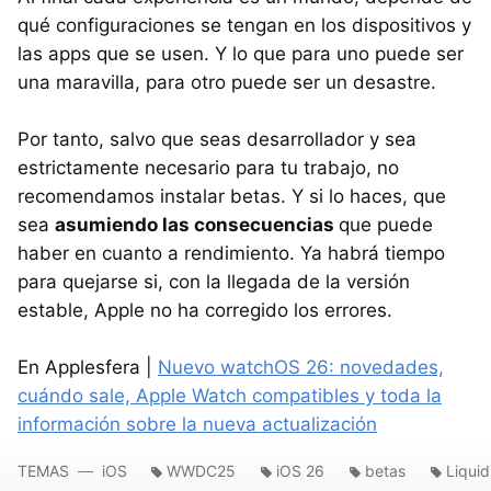
qué configuraciones se tengan en los dispositivos y
las apps que se usen. Y lo que para uno puede ser
una maravilla, para otro puede ser un desastre.
Por tanto, salvo que seas desarrollador y sea
estrictamente necesario para tu trabajo, no
recomendamos instalar betas. Y si lo haces, que
sea
asumiendo las consecuencias
que puede
haber en cuanto a rendimiento. Ya habrá tiempo
para quejarse si, con la llegada de la versión
estable, Apple no ha corregido los errores.
En Applesfera |
Nuevo watchOS 26: novedades,
cuándo sale, Apple Watch compatibles y toda la
información sobre la nueva actualización
TEMAS
iOS
WWDC25
iOS 26
betas
Liquid