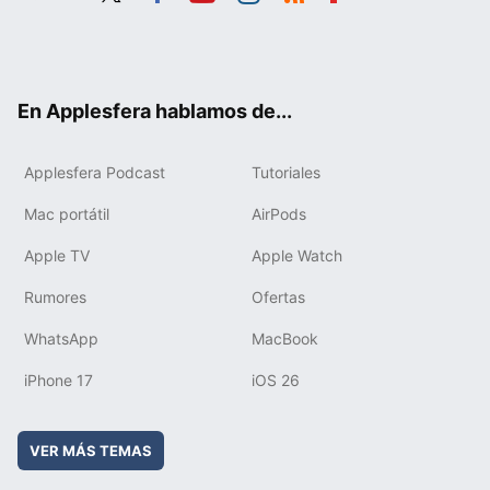
Twit
Fac
You
Inst
RSS
Flip
ter
ebo
tub
agr
boa
ok
e
am
rd
En Applesfera hablamos de...
Applesfera Podcast
Tutoriales
Mac portátil
AirPods
Apple TV
Apple Watch
Rumores
Ofertas
WhatsApp
MacBook
iPhone 17
iOS 26
VER MÁS TEMAS