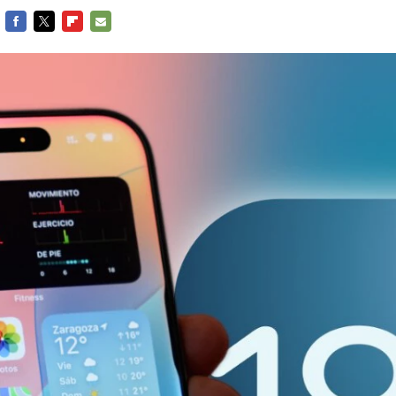
FACEBOOK
TWITTER
FLIPBOARD
E-
MAIL