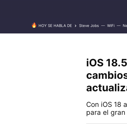
HOY SE HABLA DE
Steve Jobs
WiFi
Ne
iOS 18.5
cambios 
actuali
Con iOS 18 a
para el gran