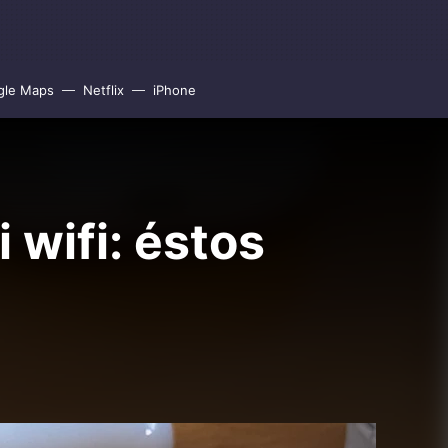
gle Maps
Netflix
iPhone
 wifi: éstos