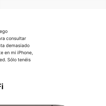
uego
ra consultar
enta demasiado
e en mi iPhone,
ed. Sólo tenéis
i