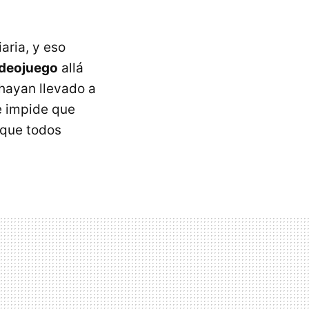
aria, y eso
ideojuego
allá
hayan llevado a
e impide que
 que todos