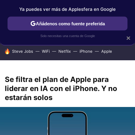
Ya puedes ver más de Applesfera en Google
IPHONE
TUTORIALES
APPLESFERA SELECCIÓN
IOS
Añádenos como fuente preferida
Solo necesitas una cuenta de Google
×
HOY SE HABLA DE
Steve Jobs
WiFi
Netflix
iPhone
Apple
Se filtra el plan de Apple para
liderar en IA con el iPhone. Y no
estarán solos