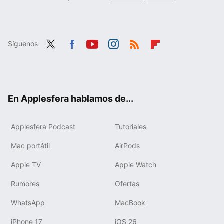
Síguenos
Twit
Fac
You
Inst
RSS
Flip
ter
ebo
tub
agr
boa
ok
e
am
rd
En Applesfera hablamos de...
Applesfera Podcast
Tutoriales
Mac portátil
AirPods
Apple TV
Apple Watch
Rumores
Ofertas
WhatsApp
MacBook
iPhone 17
iOS 26