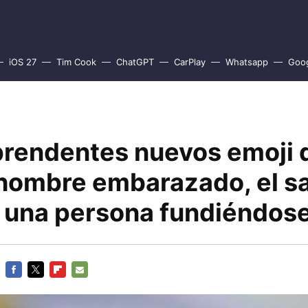
iOS 27
Tim Cook
ChatGPT
CarPlay
Whatsapp
Goo
prendentes nuevos emoji 
l hombre embarazado, el s
 y una persona fundiéndos
FACEBOOK
TWITTER
FLIPBOARD
E-
MAIL