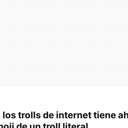
 los trolls de internet tiene a
ji de un troll literal