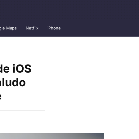
gle Maps
Netflix
iPhone
de iOS
aludo
e