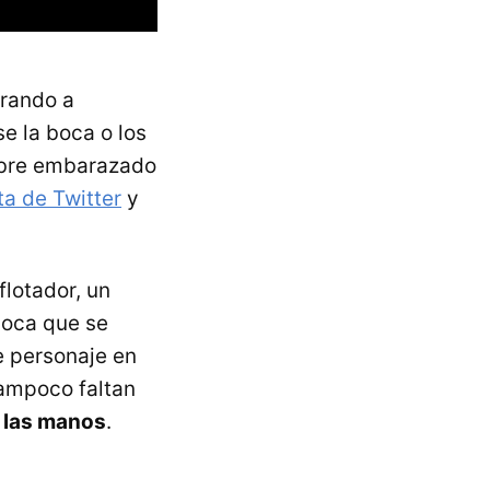
trando a
se la boca o los
mbre embarazado
ta de Twitter
y
lotador, un
boca que se
de personaje en
Tampoco faltan
n las manos
.