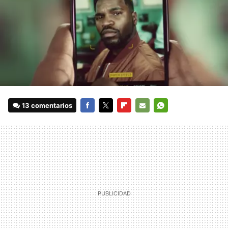
13 comentarios
FACEBOOK
TWITTER
FLIPBOARD
E-
WHATSAPP
MAIL