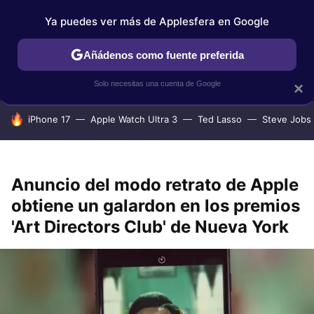
Ya puedes ver más de Applesfera en Google
IPHONE
TUTORIALES
APPLESFERA SELECCIÓN
IOS
Añádenos como fuente preferida
Solo necesitas una cuenta de Google
×
HOY SE HABLA DE
iPhone 17
Apple Watch Ultra 3
Ted Lasso
Steve Jobs
Anuncio del modo retrato de Apple
obtiene un galardon en los premios
'Art Directors Club' de Nueva York