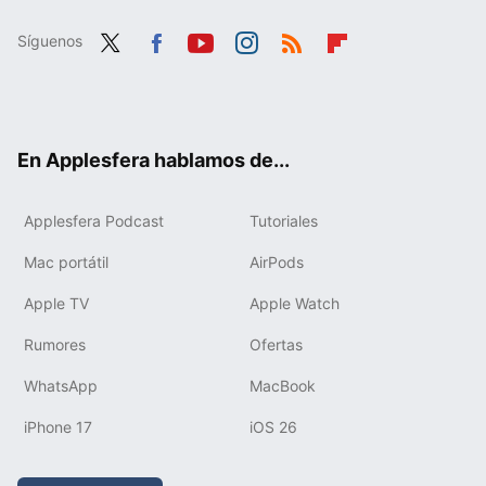
Síguenos
Twit
Fac
You
Inst
RSS
Flip
ter
ebo
tub
agr
boa
ok
e
am
rd
En Applesfera hablamos de...
Applesfera Podcast
Tutoriales
Mac portátil
AirPods
Apple TV
Apple Watch
Rumores
Ofertas
WhatsApp
MacBook
iPhone 17
iOS 26