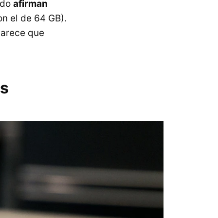
ado
afirman
on el de 64 GB).
parece que
es