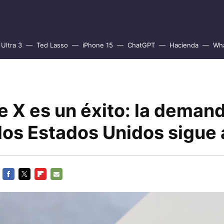
Ultra 3
Ted Lasso
iPhone 15
ChatGPT
Hacienda
Wh
e X es un éxito: la deman
los Estados Unidos sigue 
FACEBOOK
TWITTER
FLIPBOARD
E-
MAIL