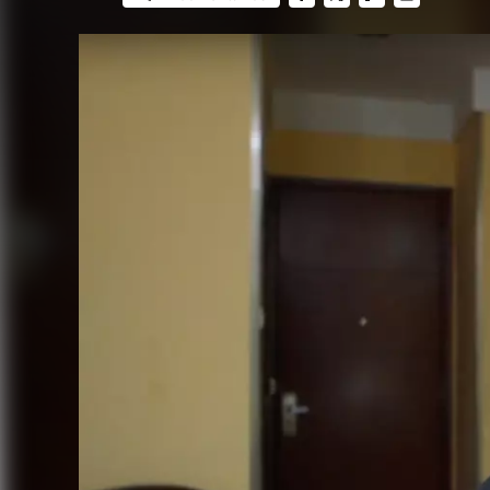
FACEBOOK
TWITTER
FLIPBOARD
E-
MAIL