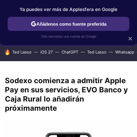
Ya puedes ver más de Applesfera en Google
IPHONE
TUTORIALES
APPLESFERA SELECCIÓN
IOS
Añádenos como fuente preferida
Solo necesitas una cuenta de Google
×
HOY SE HABLA DE
Ted Lasso
iOS 27
ChatGPT
Ted Lasso
Whatsapp
Sodexo comienza a admitir Apple
Pay en sus servicios, EVO Banco y
Caja Rural lo añadirán
próximamente