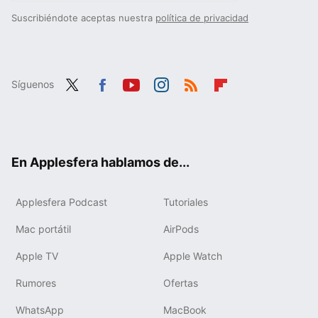
Suscribiéndote aceptas nuestra
política de privacidad
Síguenos
Twit
Fac
You
Inst
RSS
Flip
ter
ebo
tub
agr
boa
ok
e
am
rd
En Applesfera hablamos de...
Applesfera Podcast
Tutoriales
Mac portátil
AirPods
Apple TV
Apple Watch
Rumores
Ofertas
WhatsApp
MacBook