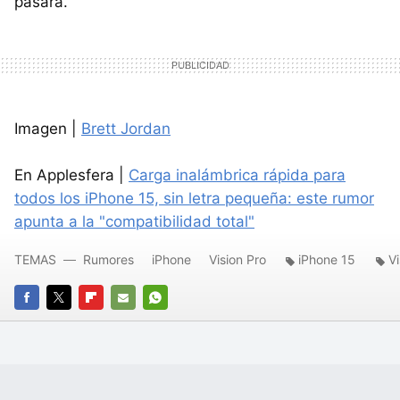
pasará.
Imagen |
Brett Jordan
En Applesfera |
Carga inalámbrica rápida para
todos los iPhone 15, sin letra pequeña: este rumor
apunta a la "compatibilidad total"
TEMAS
Rumores
iPhone
Vision Pro
iPhone 15
Vi
FACEBOOK
TWITTER
FLIPBOARD
E-
WHATSAPP
MAIL