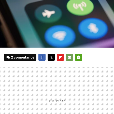
2 comentarios
FACEBOOK
TWITTER
FLIPBOARD
E-
WHATSAPP
MAIL