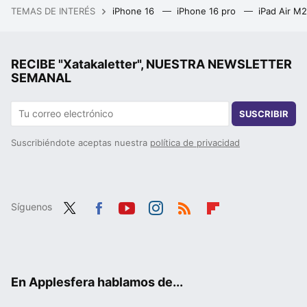
TEMAS DE INTERÉS
iPhone 16
iPhone 16 pro
iPad Air M
RECIBE "Xatakaletter", NUESTRA NEWSLETTER
SEMANAL
SUSCRIBIR
Suscribiéndote aceptas nuestra
política de privacidad
Síguenos
Twit
Fac
You
Inst
RSS
Flip
ter
ebo
tub
agr
boa
ok
e
am
rd
En Applesfera hablamos de...