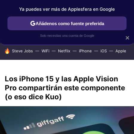
Ya puedes ver más de Applesfera en Google
IPHONE
TUTORIALES
APPLESFERA SELECCIÓN
IOS
Añádenos como fuente preferida
Solo necesitas una cuenta de Google
×
HOY SE HABLA DE
Steve Jobs
WiFi
Netflix
iPhone
iOS
Apple
Los iPhone 15 y las Apple Vision
Pro compartirán este componente
(o eso dice Kuo)