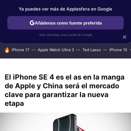
Ya puedes ver más de Applesfera en Google
IPHONE
TUTORIALES
APPLESFERA SELECCIÓN
IOS
Añádenos como fuente preferida
Solo necesitas una cuenta de Google
×
HOY SE HABLA DE
iPhone 17
Apple Watch Ultra 3
Ted Lasso
iPhone 15
El iPhone SE 4 es el as en la manga
de Apple y China será el mercado
clave para garantizar la nueva
etapa