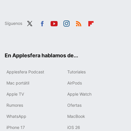
Síguenos
Twit
Fac
You
Inst
RSS
Flip
ter
ebo
tub
agr
boa
ok
e
am
rd
En Applesfera hablamos de...
Applesfera Podcast
Tutoriales
Mac portátil
AirPods
Apple TV
Apple Watch
Rumores
Ofertas
WhatsApp
MacBook
iPhone 17
iOS 26