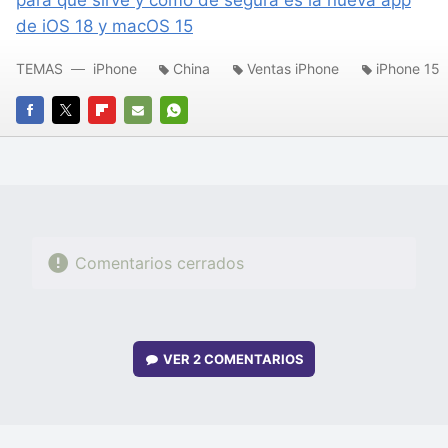
para qué sirve y cómo de segura es la nueva app
de iOS 18 y macOS 15
TEMAS
iPhone
China
Ventas iPhone
iPhone 15
FACEBOOK
TWITTER
FLIPBOARD
E-
WHATSAPP
MAIL
Comentarios cerrados
VER
2 COMENTARIOS