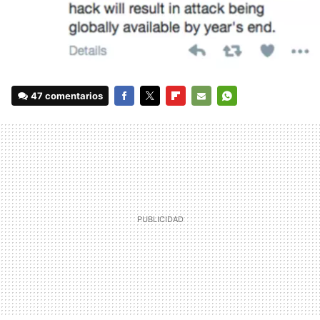
47 comentarios
FACEBOOK
TWITTER
FLIPBOARD
E-
WHATSAPP
MAIL