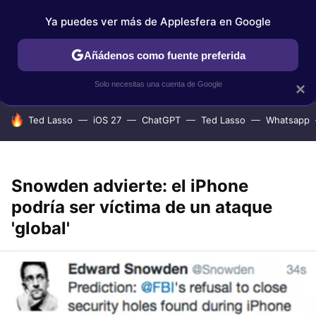
Ya puedes ver más de Applesfera en Google
IPHONE
TUTORIALES
APPLESFERA SELECCIÓN
IOS
Añádenos como fuente preferida
Solo necesitas una cuenta de Google
×
HOY SE HABLA DE
Ted Lasso
iOS 27
ChatGPT
Ted Lasso
Whatsapp
Snowden advierte: el iPhone
podría ser víctima de un ataque
'global'