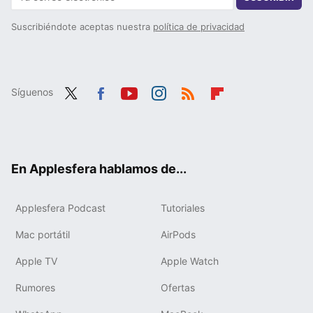
Suscribiéndote aceptas nuestra
política de privacidad
Síguenos
Twit
Fac
You
Inst
RSS
Flip
ter
ebo
tub
agr
boa
ok
e
am
rd
En Applesfera hablamos de...
Applesfera Podcast
Tutoriales
Mac portátil
AirPods
Apple TV
Apple Watch
Rumores
Ofertas