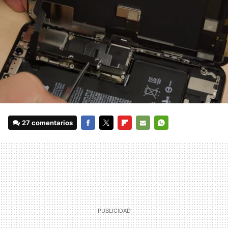
27 comentarios
FACEBOOK
TWITTER
FLIPBOARD
E-
WHATSAPP
MAIL