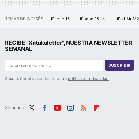
TEMAS DE INTERÉS
iPhone 16
iPhone 16 pro
iPad Air M
RECIBE "Xatakaletter", NUESTRA NEWSLETTER
SEMANAL
SUSCRIBIR
Suscribiéndote aceptas nuestra
política de privacidad
Síguenos
Twit
Fac
You
Inst
RSS
Flip
ter
ebo
tub
agr
boa
ok
e
am
rd