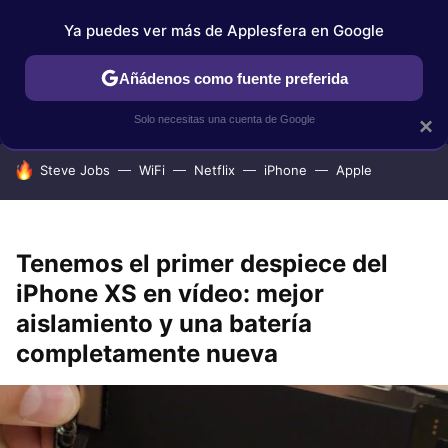
Ya puedes ver más de Applesfera en Google
IPHONE
TUTORIALES
APPLESFERA SELECCIÓN
IOS
Añádenos como fuente preferida
Solo necesitas una cuenta de Google
×
HOY SE HABLA DE
Steve Jobs
WiFi
Netflix
iPhone
Apple
Tenemos el primer despiece del
iPhone XS en vídeo: mejor
aislamiento y una batería
completamente nueva