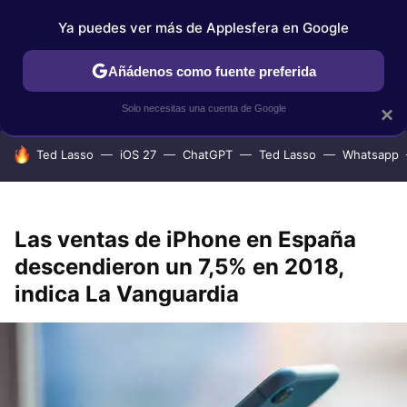
Ya puedes ver más de Applesfera en Google
IPHONE
TUTORIALES
APPLESFERA SELECCIÓN
IOS
Añádenos como fuente preferida
Solo necesitas una cuenta de Google
×
HOY SE HABLA DE
Ted Lasso
iOS 27
ChatGPT
Ted Lasso
Whatsapp
Las ventas de iPhone en España
descendieron un 7,5% en 2018,
indica La Vanguardia