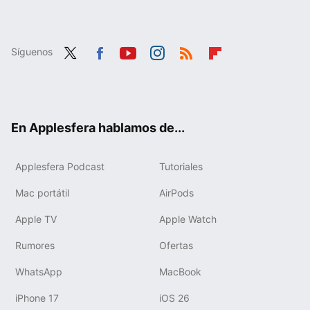
Síguenos
Twit
Fac
You
Inst
RSS
Flip
ter
ebo
tub
agr
boa
ok
e
am
rd
En Applesfera hablamos de...
Applesfera Podcast
Tutoriales
Mac portátil
AirPods
Apple TV
Apple Watch
Rumores
Ofertas
WhatsApp
MacBook
iPhone 17
iOS 26