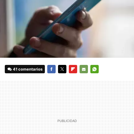
41 comentarios
FACEBOOK
TWITTER
FLIPBOARD
E-
WHATSAPP
MAIL