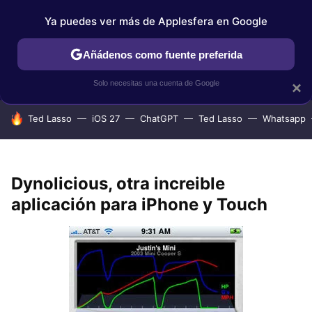
Ya puedes ver más de Applesfera en Google
IPHONE
TUTORIALES
APPLESFERA SELECCIÓN
IOS
Añádenos como fuente preferida
Solo necesitas una cuenta de Google
×
HOY SE HABLA DE
Ted Lasso
iOS 27
ChatGPT
Ted Lasso
Whatsapp
Dynolicious, otra increible
aplicación para iPhone y Touch