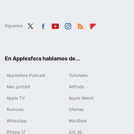
Síguenos
Twit
Fac
You
Inst
RSS
Flip
ter
ebo
tub
agr
boa
ok
e
am
rd
En Applesfera hablamos de...
Applesfera Podcast
Tutoriales
Mac portátil
AirPods
Apple TV
Apple Watch
Rumores
Ofertas
WhatsApp
MacBook
iPhone 17
iOS 26