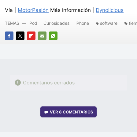
Vía |
MotorPasión
Más información |
Dynolicious
TEMAS
iPod
Curiosidades
iPhone
software
tie
FACEBOOK
TWITTER
FLIPBOARD
E-
WHATSAPP
MAIL
Comentarios cerrados
VER
8 COMENTARIOS