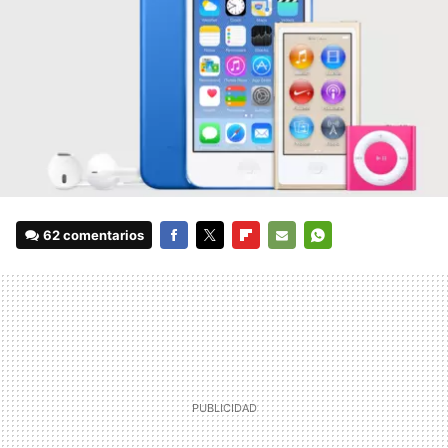
62 comentarios
FACEBOOK
TWITTER
FLIPBOARD
E-
WHATSAPP
MAIL