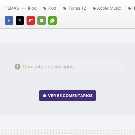
TEMAS
iPod
iPod
iTunes 12
Apple Music
i
FACEBOOK
TWITTER
FLIPBOARD
E-
WHATSAPP
MAIL
Comentarios cerrados
VER
55 COMENTARIOS