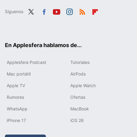
Síguenos
Twit
Fac
You
Inst
RSS
Flip
ter
ebo
tub
agr
boa
ok
e
am
rd
En Applesfera hablamos de...
Applesfera Podcast
Tutoriales
Mac portátil
AirPods
Apple TV
Apple Watch
Rumores
Ofertas
WhatsApp
MacBook
iPhone 17
iOS 26