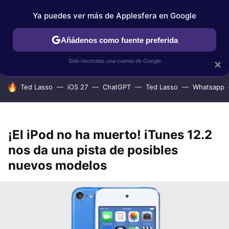
Ya puedes ver más de Applesfera en Google
IPHONE
TUTORIALES
APPLESFERA SELECCIÓN
IOS
Añádenos como fuente preferida
Solo necesitas una cuenta de Google
×
HOY SE HABLA DE
Ted Lasso
iOS 27
ChatGPT
Ted Lasso
Whatsapp
¡El iPod no ha muerto! iTunes 12.2
nos da una pista de posibles
nuevos modelos