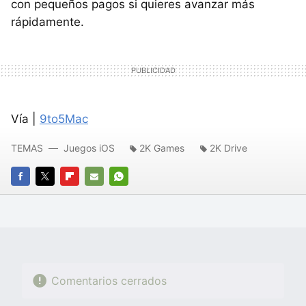
con pequeños pagos si quieres avanzar más
rápidamente.
Vía |
9to5Mac
TEMAS
Juegos iOS
2K Games
2K Drive
FACEBOOK
TWITTER
FLIPBOARD
E-
WHATSAPP
MAIL
Comentarios cerrados