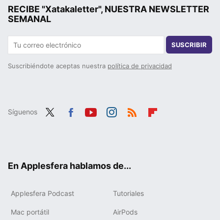
RECIBE "Xatakaletter", NUESTRA NEWSLETTER
SEMANAL
SUSCRIBIR
Suscribiéndote aceptas nuestra
política de privacidad
Síguenos
Twit
Fac
You
Inst
RSS
Flip
ter
ebo
tub
agr
boa
ok
e
am
rd
En Applesfera hablamos de...
Applesfera Podcast
Tutoriales
Mac portátil
AirPods