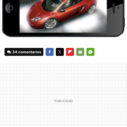
34 comentarios
FACEBOOK
TWITTER
FLIPBOARD
E-
WHATSAPP
MAIL