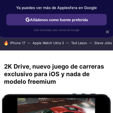
Ya puedes ver más de Applesfera en Google
IPHONE
TUTORIALES
APPLESFERA SELECCIÓN
IOS
Añádenos como fuente preferida
Solo necesitas una cuenta de Google
×
HOY SE HABLA DE
iPhone 17
Apple Watch Ultra 3
Ted Lasso
Steve Jobs
2K Drive, nuevo juego de carreras
exclusivo para iOS y nada de
modelo freemium