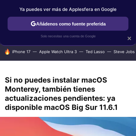
Ya puedes ver más de Applesfera en Google
IPHONE
TUTORIALES
APPLESFERA SELECCIÓN
IOS
Añádenos como fuente preferida
Solo necesitas una cuenta de Google
×
HOY SE HABLA DE
iPhone 17
Apple Watch Ultra 3
Ted Lasso
Steve Jobs
Si no puedes instalar macOS
Monterey, también tienes
actualizaciones pendientes: ya
disponible macOS Big Sur 11.6.1