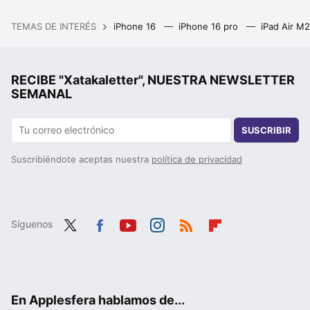
TEMAS DE INTERÉS
iPhone 16
iPhone 16 pro
iPad Air M
RECIBE "Xatakaletter", NUESTRA NEWSLETTER
SEMANAL
SUSCRIBIR
Suscribiéndote aceptas nuestra
política de privacidad
Síguenos
Twit
Fac
You
Inst
RSS
Flip
ter
ebo
tub
agr
boa
ok
e
am
rd
En Applesfera hablamos de...