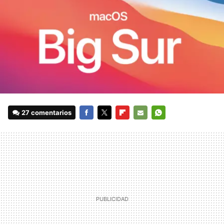
27 comentarios
FACEBOOK
TWITTER
FLIPBOARD
E-
WHATSAPP
MAIL