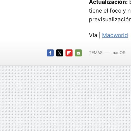
Actualización:
E
tiene el foco y 
previsualización
Vía |
Macworld
TEMAS
macOS
FACEBOOK
TWITTER
FLIPBOARD
E-
MAIL