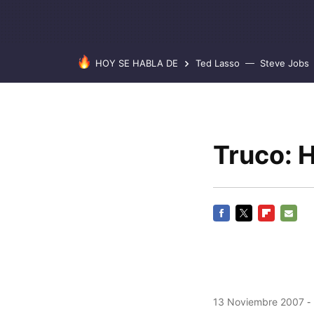
HOY SE HABLA DE
Ted Lasso
Steve Jobs
Truco: 
FACEBOOK
TWITTER
FLIPBOARD
E-
MAIL
13 Noviembre 2007