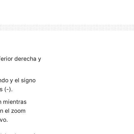
ferior derecha y
do y el signo
 (-).
n mientras
en el zoom
vo.