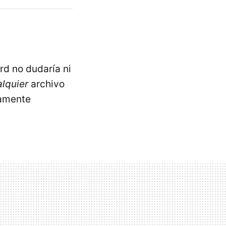
rd no dudaría ni
lquier
archivo
tamente