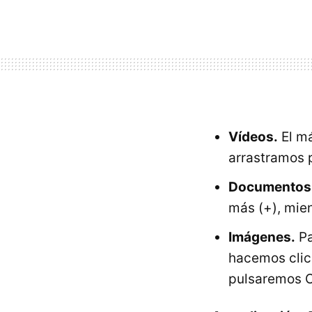
Vídeos.
El má
arrastramos 
Documentos
más (+), mie
Imágenes.
Pa
hacemos clic
pulsaremos O