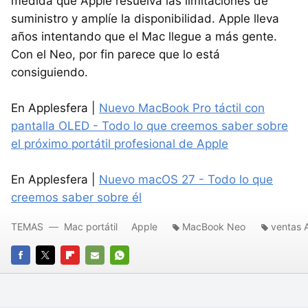
medida que Apple resuelva las limitaciones de
suministro y amplíe la disponibilidad. Apple lleva
años intentando que el Mac llegue a más gente.
Con el Neo, por fin parece que lo está
consiguiendo.
En Applesfera |
Nuevo MacBook Pro táctil con
pantalla OLED - Todo lo que creemos saber sobre
el próximo portátil profesional de Apple
En Applesfera |
Nuevo macOS 27 - Todo lo que
creemos saber sobre él
TEMAS
Mac portátil
Apple
MacBook Neo
ventas 
FACEBOOK
TWITTER
FLIPBOARD
E-
WHATSAPP
MAIL