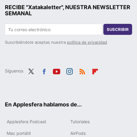
RECIBE "Xatakaletter", NUESTRA NEWSLETTER
SEMANAL
SUSCRIBIR
Suscribiéndote aceptas nuestra
política de privacidad
Síguenos
Twit
Fac
You
Inst
RSS
Flip
ter
ebo
tub
agr
boa
ok
e
am
rd
En Applesfera hablamos de...
Applesfera Podcast
Tutoriales
Mac portátil
AirPods