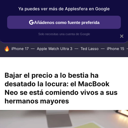
Ya puedes ver más de Applesfera en Google
IPHONE
TUTORIALES
APPLESFERA SELECCIÓN
IOS
Añádenos como fuente preferida
Solo necesitas una cuenta de Google
×
HOY SE HABLA DE
iPhone 17
Apple Watch Ultra 3
Ted Lasso
iPhone 15
Bajar el precio a lo bestia ha
desatado la locura: el MacBook
Neo se está comiendo vivos a sus
hermanos mayores