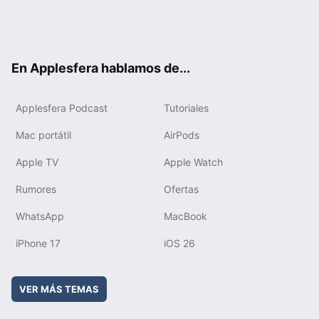
Twit
Fac
You
Inst
RSS
Flip
ter
ebo
tub
agr
boa
ok
e
am
rd
En Applesfera hablamos de...
Applesfera Podcast
Tutoriales
Mac portátil
AirPods
Apple TV
Apple Watch
Rumores
Ofertas
WhatsApp
MacBook
iPhone 17
iOS 26
VER MÁS TEMAS