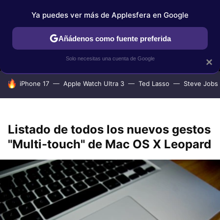
Ya puedes ver más de Applesfera en Google
MENÚ
NUEVO
Añádenos como fuente preferida
IPHONE
TUTORIALES
APPLESFERA SELECCIÓN
IOS
Solo necesitas una cuenta de Google
×
HOY SE HABLA DE
iPhone 17
Apple Watch Ultra 3
Ted Lasso
Steve Jobs
Listado de todos los nuevos gestos
"Multi-touch" de Mac OS X Leopard