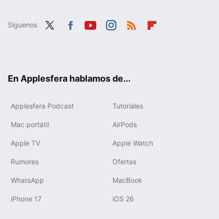
Síguenos
Twit
Fac
You
Inst
RSS
Flip
ter
ebo
tub
agr
boa
ok
e
am
rd
En Applesfera hablamos de...
Applesfera Podcast
Tutoriales
Mac portátil
AirPods
Apple TV
Apple Watch
Rumores
Ofertas
WhatsApp
MacBook
iPhone 17
iOS 26