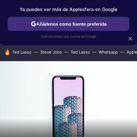
Ya puedes ver más de Applesfera en Google
IPHONE
TUTORIALES
APPLESFERA SELECCIÓN
IOS
Añádenos como fuente preferida
Solo necesitas una cuenta de Google
×
HOY SE HABLA DE
Ted Lasso
Steve Jobs
Ted Lasso
Whatsapp
Appl