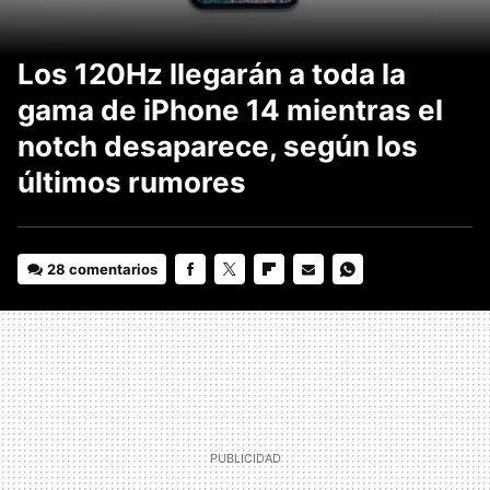
Los 120Hz llegarán a toda la
gama de iPhone 14 mientras el
notch desaparece, según los
últimos rumores
28 comentarios
FACEBOOK
TWITTER
FLIPBOARD
E-
WHATSAPP
MAIL