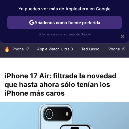
Ya puedes ver más de Applesfera en Google
IPHONE
TUTORIALES
APPLESFERA SELECCIÓN
IOS
Añádenos como fuente preferida
Solo necesitas una cuenta de Google
×
HOY SE HABLA DE
iPhone 17
Apple Watch Ultra 3
Ted Lasso
iPhone 15
iPhone 17 Air: filtrada la novedad
que hasta ahora sólo tenían los
iPhone más caros