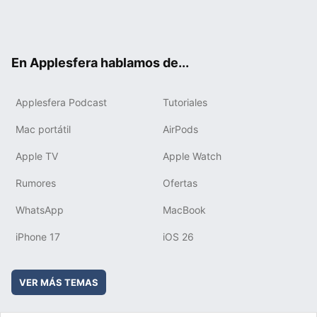
Twit
Fac
You
Inst
RSS
Flip
ter
ebo
tub
agr
boa
ok
e
am
rd
En Applesfera hablamos de...
Applesfera Podcast
Tutoriales
Mac portátil
AirPods
Apple TV
Apple Watch
Rumores
Ofertas
WhatsApp
MacBook
iPhone 17
iOS 26
VER MÁS TEMAS