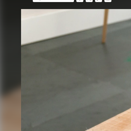
FACEBOOK
TWITTER
FLIPBOARD
E-
MAIL