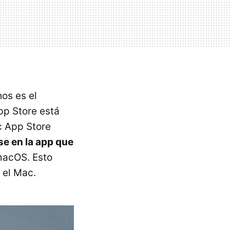
os es el
pp Store está
c App Store
se en la app que
macOS. Esto
 el Mac.