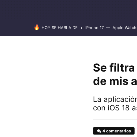
HOY SE HABLA DE
iPhone 17
Apple Watch 
Se filtr
de mis a
La aplicació
con iOS 18 a
4 comentarios