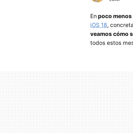
En
poco menos 
iOS 18
, concret
veamos cómo se
todos estos me