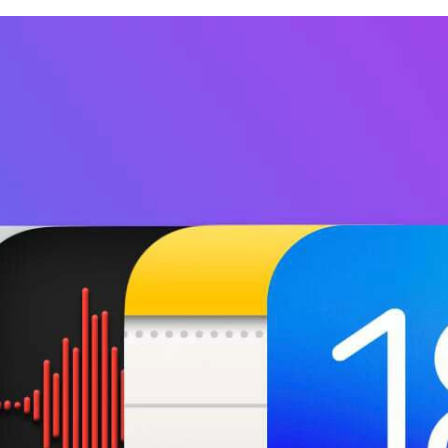
FACEBOOK
TWITTER
FLIPBOARD
E-
MAIL