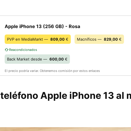
Apple iPhone 13 (256 GB) - Rosa
PVP en MediaMarkt —
809,00
€
Macníficos —
829,00
€
Reacondicionados
Back Market desde —
600,00
€
El precio podría variar. Obtenemos comisión por estos enlaces
teléfono Apple iPhone 13 al 