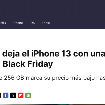
tflix
iPhone
iOS
Apple
deja el iPhone 13 con una
l Black Friday
e 256 GB marca su precio más bajo has
FACEBOOK
TWITTER
FLIPBOARD
E-