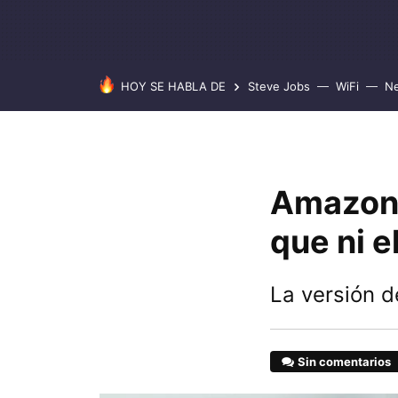
HOY SE HABLA DE
Steve Jobs
WiFi
Ne
Amazon 
que ni e
La versión d
Sin comentarios