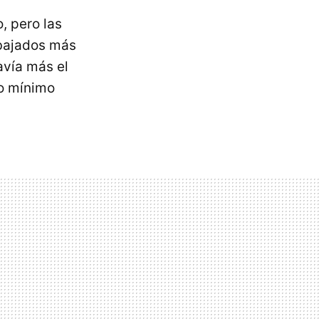
, pero las
ebajados más
avía más el
io mínimo