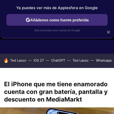
Ya puedes ver más de Applesfera en Google
Añádenos como fuente preferida
Solo necesitas una cuenta de Google
×
GUÍAS DE COMPRA
COMPARATIVAS APPLE VS OTROS
OF
HOY SE HABLA DE
Ted Lasso
iOS 27
ChatGPT
Ted Lasso
Whatsapp
El iPhone que me tiene enamorado
cuenta con gran batería, pantalla y
descuento en MediaMarkt