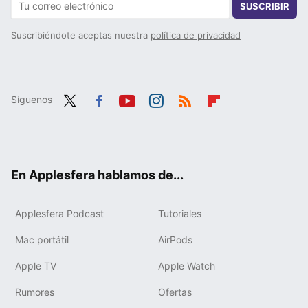
SUSCRIBIR
Suscribiéndote aceptas nuestra
política de privacidad
Síguenos
Twit
Fac
You
Inst
RSS
Flip
ter
ebo
tub
agr
boa
ok
e
am
rd
En Applesfera hablamos de...
Applesfera Podcast
Tutoriales
Mac portátil
AirPods
Apple TV
Apple Watch
Rumores
Ofertas