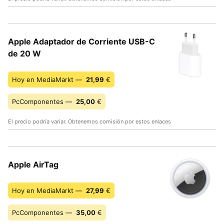
Apple Adaptador de Corriente USB-C
de 20 W
Hoy en MediaMarkt —
21,99
€
PcComponentes —
25,00
€
El precio podría variar. Obtenemos comisión por estos enlaces
Apple AirTag
Hoy en MediaMarkt —
27,99
€
PcComponentes —
35,00
€