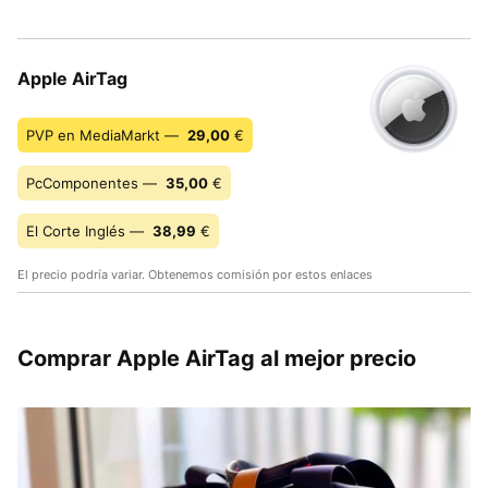
Apple AirTag
PVP en MediaMarkt —
29,00
€
PcComponentes —
35,00
€
El Corte Inglés —
38,99
€
El precio podría variar. Obtenemos comisión por estos enlaces
Comprar Apple AirTag al mejor precio