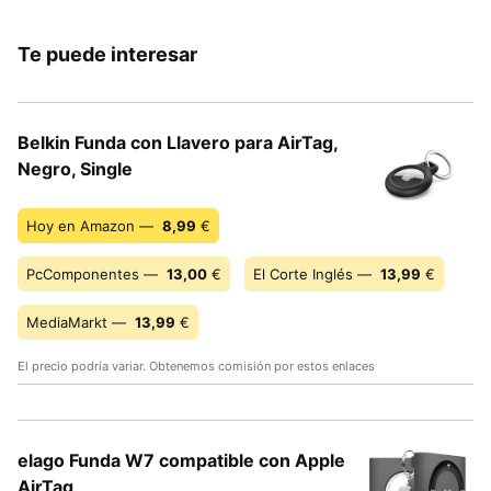
Te puede interesar
Belkin Funda con Llavero para AirTag,
Negro, Single
Hoy en Amazon —
8,99
€
PcComponentes —
13,00
€
El Corte Inglés —
13,99
€
MediaMarkt —
13,99
€
El precio podría variar. Obtenemos comisión por estos enlaces
elago Funda W7 compatible con Apple
AirTag