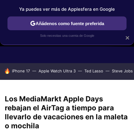
Ya puedes ver más de Applesfera en Google
Añádenos como fuente preferida
Solo necesitas una cuenta de Google
×
GUÍAS DE COMPRA
COMPARATIVAS APPLE VS OTROS
OF
HOY SE HABLA DE
iPhone 17
Apple Watch Ultra 3
Ted Lasso
Steve Jobs
Los MediaMarkt Apple Days
rebajan el AirTag a tiempo para
llevarlo de vacaciones en la maleta
o mochila