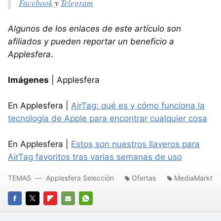
Facebook
y
Telegram
Algunos de los enlaces de este artículo son
afiliados y pueden reportar un beneficio a
Applesfera
.
Imágenes
| Applesfera
En Applesfera |
AirTag: qué es y cómo funciona la
tecnología de Apple para encontrar cualquier cosa
En Applesfera |
Estos son nuestros llaveros para
AirTag favoritos tras varias semanas de uso
TEMAS
Applesfera Selección
Ofertas
MediaMarkt
FACEBOOK
TWITTER
FLIPBOARD
E-
WHATSAPP