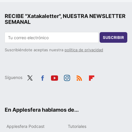
RECIBE "Xatakaletter", NUESTRA NEWSLETTER
SEMANAL
SUSCRIBIR
Suscribiéndote aceptas nuestra
política de privacidad
Síguenos
Twit
Fac
You
Inst
RSS
Flip
ter
ebo
tub
agr
boa
ok
e
am
rd
En Applesfera hablamos de...
Applesfera Podcast
Tutoriales