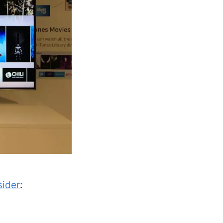
sider
: