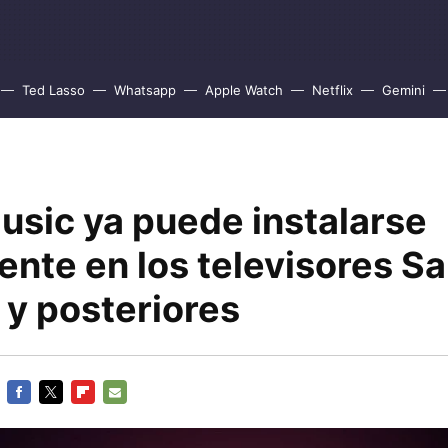
Ted Lasso
Whatsapp
Apple Watch
Netflix
Gemini
usic ya puede instalarse
mente en los televisores 
 y posteriores
FACEBOOK
TWITTER
FLIPBOARD
E-
MAIL