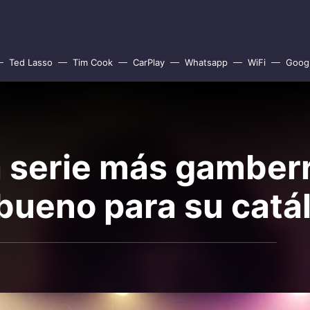
Ted Lasso
Tim Cook
CarPlay
Whatsapp
WiFi
Goog
la serie más gamber
 bueno para su catá