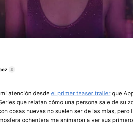
pez
ó mi atención desde
el primer teaser trailer
que App
eries que relatan cómo una persona sale de su z
con cosas nuevas no suelen ser de las mías, pero l
tmosfera ochentera me animaron a ver sus primero