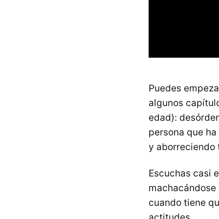
Puedes empezar 
algunos capítul
edad): desórden
persona que ha 
y aborreciendo 
Escuchas casi e
machacándose y
cuando tiene qu
actitudes.