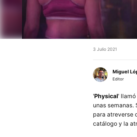
3 Julio 2021
Miguel Ló
Editor
'
Physical
' llam
unas semanas. S
para atreverse 
catálogo y la a