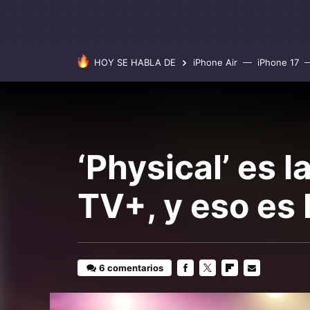
HOY SE HABLA DE
iPhone Air
iPhone 17
‘Physical’ es 
TV+, y eso es
6 comentarios
FACEBOOK
TWITTER
FLIPBOARD
E-
MAIL