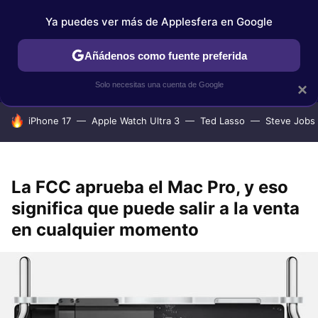
Ya puedes ver más de Applesfera en Google
IPHONE
TUTORIALES
APPLESFERA SELECCIÓN
IOS
Añádenos como fuente preferida
Solo necesitas una cuenta de Google
×
HOY SE HABLA DE
iPhone 17
Apple Watch Ultra 3
Ted Lasso
Steve Jobs
La FCC aprueba el Mac Pro, y eso
significa que puede salir a la venta
en cualquier momento