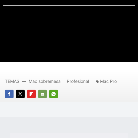
TEMAS
Mac sobremesa
Profesional
Mac Pro
FACEBOOK
TWITTER
FLIPBOARD
E-
WHATSAPP
MAIL