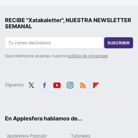
RECIBE "Xatakaletter", NUESTRA NEWSLETTER
SEMANAL
SUSCRIBIR
Suscribiéndote aceptas nuestra
política de privacidad
Síguenos
Twit
Fac
You
Inst
RSS
Flip
ter
ebo
tub
agr
boa
ok
e
am
rd
En Applesfera hablamos de...
Applesfera Podcast
Tutoriales