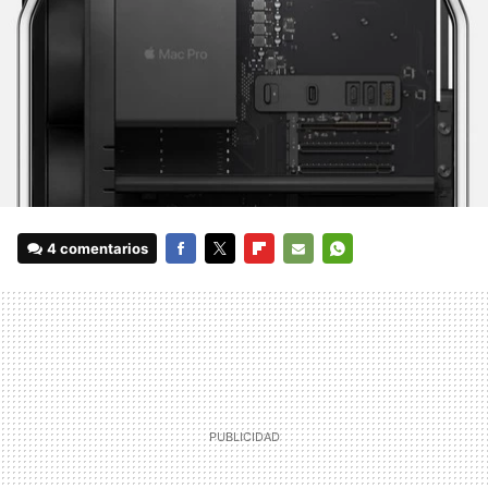
4 comentarios
FACEBOOK
TWITTER
FLIPBOARD
E-
WHATSAPP
MAIL